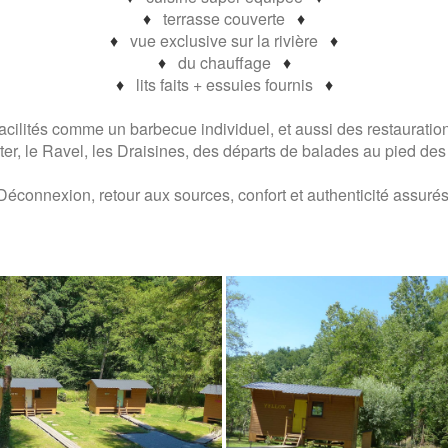
♦
terrasse couverte
♦
♦
vue exclusive sur la rivière
♦
♦
du chauffage
♦
♦
lits faits + essuies fournis
♦
acilités comme un barbecue individuel, et aussi des restauration
er, le Ravel, les Draisines, des départs de balades au pied des
Déconnexion, retour aux sources, confort et authenticité assurés