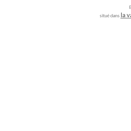
B
la 
situé dans