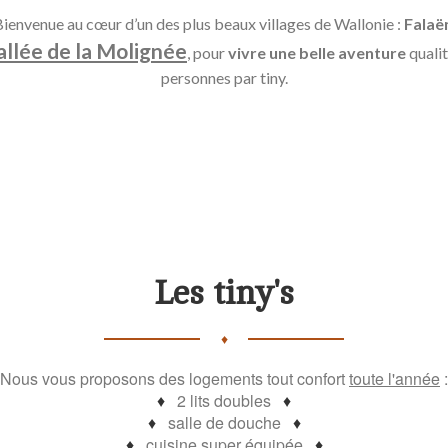
ienvenue au cœur d’un des plus beaux villages de Wallonie :
Falaë
vallée de la Molignée
, pour
vivre une belle aventure
qualit
personnes par tiny.
Les tiny's
♦
Nous vous proposons des logements tout confort
toute l'année
:
♦
2 lits doubles
♦
♦
salle de douche
♦
♦
cuisine super équipée
♦