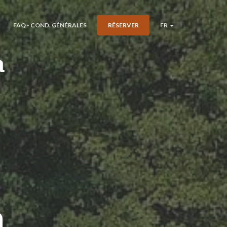
FAQ - COND. GÉNÉRALES
RÉSERVER
FR
a